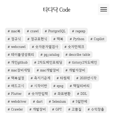
본문 바로가기
타다닥 Code
mac북
crawl
PostgreSQL
regexp
정규식
정규표현식
맥북
Python
Copilot
webcrawl
숫자문자열검사
숫자만체크
테이블생성쿼리
pg_catalog
describe table
개인github
2차도메인포워딩
tistory2차도메인
mac장비세팅
mac개발장비
개발자장비
맥북설정
측지기준계
타원체
2020년시작
애드고시
시작이반
epsg
맥딜리버리
Flutter
숫자만입력
좌표변환
DDL
webdriver
dart
Selenium
5일만에
Crawler
개발장비
GPT
고품질
수익창출