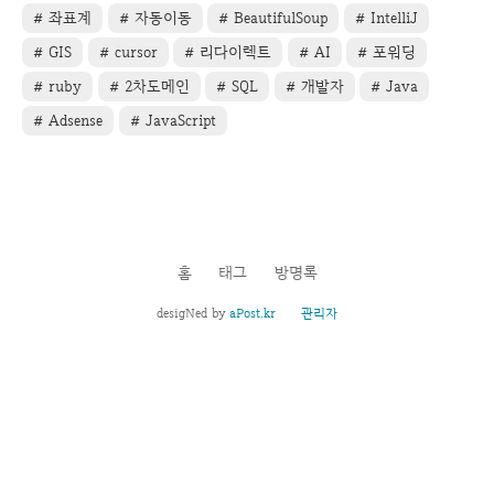
좌표계
자동이동
BeautifulSoup
IntelliJ
GIS
cursor
리다이렉트
AI
포워딩
ruby
2차도메인
SQL
개발자
Java
Adsense
JavaScript
홈
태그
방명록
desigNed by
aPost.kr
관리자